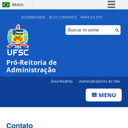
BRASIL
Simplifique!
ACESSIBILIDADE
ALTO CONTRASTE
MAPA DO SITE
Comunica BR
Participe
Acesso à informação
Legislação
Pró-Reitoria de
Canais
Administração
Área Restrita
Administradores do Site
MENU
Contato