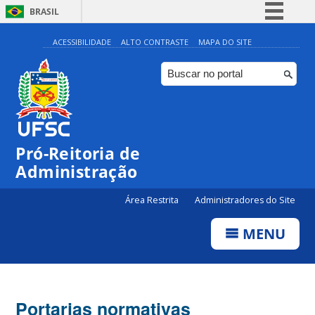
BRASIL
Simplifique!
ACESSIBILIDADE
ALTO CONTRASTE
MAPA DO SITE
Comunica BR
Participe
Acesso à informação
Legislação
Pró-Reitoria de
Canais
Administração
Área Restrita
Administradores do Site
MENU
Portarias normativas