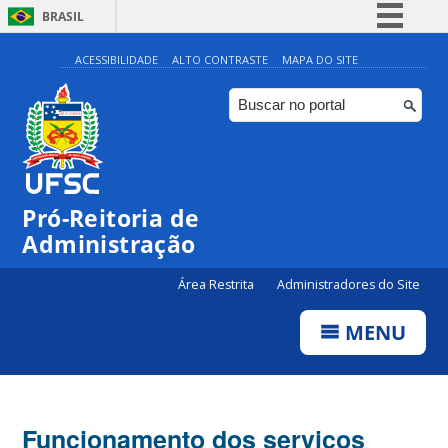
BRASIL
Simplifique!
ACESSIBILIDADE
ALTO CONTRASTE
MAPA DO SITE
Comunica BR
Participe
Acesso à informação
Legislação
Pró-Reitoria de
Canais
Administração
Área Restrita
Administradores do Site
MENU
Funcionamento dos serviços