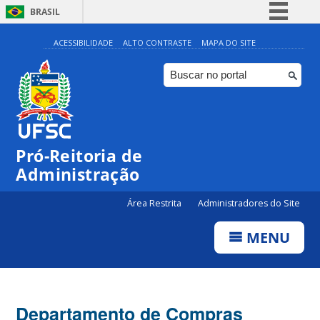
BRASIL
Simplifique!
ACESSIBILIDADE
ALTO CONTRASTE
MAPA DO SITE
Comunica BR
Participe
Acesso à informação
Legislação
Pró-Reitoria de
Canais
Administração
Área Restrita
Administradores do Site
MENU
Departamento de Compras