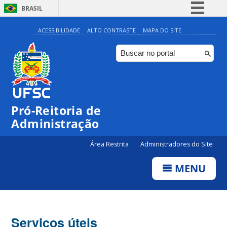
BRASIL
Simplifique!
ACESSIBILIDADE
ALTO CONTRASTE
MAPA DO SITE
Comunica BR
Participe
Acesso à informação
Legislação
Pró-Reitoria de
Canais
Administração
Área Restrita
Administradores do Site
MENU
Serviços úteis